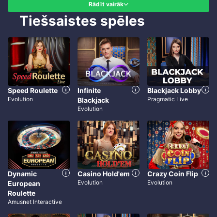
Rādīt vairāk
Tiešsaistes spēles
Speed Roulette
Infinite
Blackjack Lobby
Evolution
Pragmatic Live
Blackjack
Evolution
Dynamic
Casino Hold'em
Crazy Coin Flip
Evolution
Evolution
European
Roulette
Amusnet Interactive