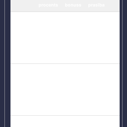
procents
bonuss
prasība
1.
100%
$200
30x
iemaksa
(iemaksa +
(1.
bonuss)
līmenis:
$10–
$200)
1.
150%
Mainīgs
35x
iemaksa
(2.
līmenis:
$200–
$1 000)
2.
75%
$750
35x