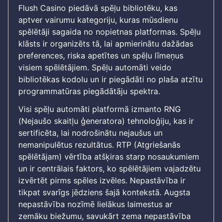
Flush Casino piedāvā spēļu bibliotēku, kas
aptver vairumu kategoriju, kuras mūsdienu
spēlētāji sagaida no nopietnas platformas. Spēļu
klāsts ir organizēts tā, lai apmierinātu dažādas
preferences, riska apetītes un spēļu līmeņus
visiem spēlētājiem. Spēļu automāti veido
bibliotēkas kodolu un ir piegādāti no plaša atzītu
programmatūras piegādātāju spektra.
Visi spēļu automāti platformā izmanto RNG
(Nejaušo skaitļu ģeneratora) tehnoloģiju, kas ir
sertificēta, lai nodrošinātu nejaušus un
nemanipulētus rezultātus. RTP (Atgriešanās
spēlētājam) vērtība atšķiras starp nosaukumiem
un ir centrālais faktors, ko spēlētājiem vajadzētu
izvērtēt pirms spēles izvēles. Nepastāvība ir
tikpat svarīgs jēdziens šajā kontekstā. Augsta
nepastāvība nozīmē lielākus laimestus ar
zemāku biežumu, savukārt zema nepastāvība