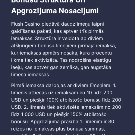
Apgrozījuma Nosacījumi
Flush Casino piedāvā daudzlīmeņu laipni
gaidīšanas paketi, kas aptver trīs pirmās
iemaksas. Struktūra ir veidota ap diviem
atšķirīgiem bonusu līmeņiem pirmajā iemaksā,
kur iemaksas apmērs nosaka, kura procentu
likme tiek aktivizēta. Tas nodrošina elastīgu
ieeju, kas aptver gan zemāka, gan augstāka
līmeņa iemaksas.
Pirmā iemaksa darbojas ar diviem līmeņiem. 1.
līmenis attiecas uz iemaksām no 10 līdz 200
USD un piešķir 100% atbilstošo bonusu līdz 200
USD. 2. līmenis tiek aktivizēts iemaksām no 200
līdz 1 000 USD un piešķir 150% atbilstošo
bonusu. Apgrozījuma prasība 1. līmenim ir 30
reizes no iemaksas plus bonusa summas,