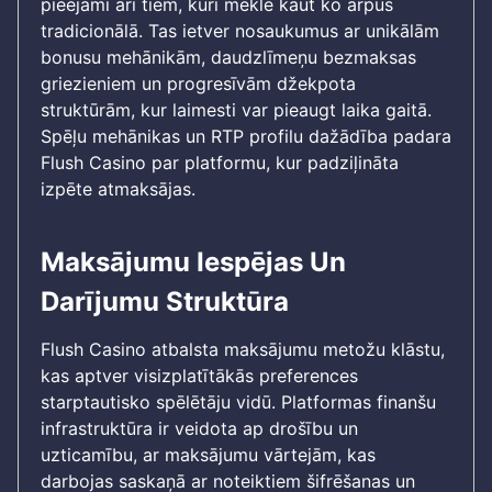
pieejami arī tiem, kuri meklē kaut ko ārpus
tradicionālā. Tas ietver nosaukumus ar unikālām
bonusu mehānikām, daudzlīmeņu bezmaksas
griezieniem un progresīvām džekpota
struktūrām, kur laimesti var pieaugt laika gaitā.
Spēļu mehānikas un RTP profilu dažādība padara
Flush Casino par platformu, kur padziļināta
izpēte atmaksājas.
Maksājumu Iespējas Un
Darījumu Struktūra
Flush Casino atbalsta maksājumu metožu klāstu,
kas aptver visizplatītākās preferences
starptautisko spēlētāju vidū. Platformas finanšu
infrastruktūra ir veidota ap drošību un
uzticamību, ar maksājumu vārtejām, kas
darbojas saskaņā ar noteiktiem šifrēšanas un