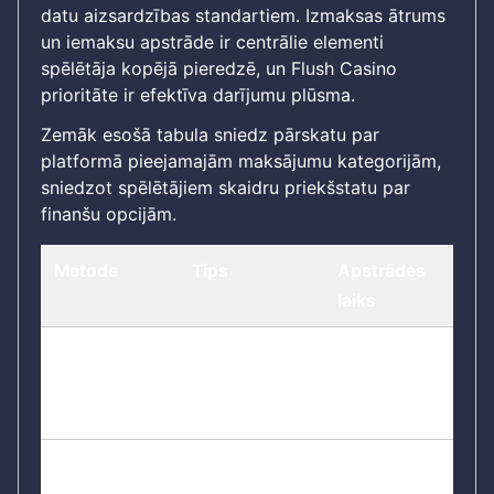
datu aizsardzības standartiem. Izmaksas ātrums
un iemaksu apstrāde ir centrālie elementi
spēlētāja kopējā pieredzē, un Flush Casino
prioritāte ir efektīva darījumu plūsma.
Zemāk esošā tabula sniedz pārskatu par
platformā pieejamajām maksājumu kategorijām,
sniedzot spēlētājiem skaidru priekšstatu par
finanšu opcijām.
Metode
Tips
Apstrādes
laiks
Kredītkarte /
Kartēm
Tūlītējs
Debītkarte
balstīts
(iemaksas)
maksājums
Elektroniskie
Digitālais
Ātra