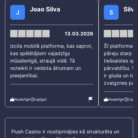
Joao Silva
Silvi
J
S
13.03.2026
Izcila mobilā platforma, kas saprot,
Šī platforma 
kas spēlētājiem vajadzīgs
pāreju starp s
mūsdienīgā, straujā vidē. Tā
tiešsaistes sp
noteikti ir veidota ātrumam un
pārvaldību. Vi
pieejamībai.
ir gluda un loģ
zvaigznes par 
Noderīgi
Kopīgot
Noderīgi
Kopīg
Flush Casino ir nostiprinājies kā strukturēta un