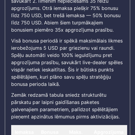
savukārt 2. līmenim nepieciešams 35 reižu
apgrozījums. Otrā iemaksa piešķir 75% bonusu
līdz 750 USD, bet trešā iemaksa — 50% bonusu
līdz 750 USD. Abiem šiem turpmākajiem
bonusiem piemēro 35x apgrozījuma prasību.
Visā bonusa periodā ir spēkā maksimālais likmes
ierobežojums 5 USD par griezienu vai raundi.
Spēļu automāti veido 100% ieguldījumu pret
apgrozījuma prasību, savukārt live-dealer spēles
vispār netiek ieskaitītas. Šis ir būtisks punkts
spēlētājiem, kuri plāno savu spēļu stratēģiju
bonusa perioda laikā.
Zemāk redzamā tabula sniedz strukturētu
pārskatu par laipni gaidīšanas paketes
galvenajiem parametriem, palīdzot spēlētājiem
pieņemt apzinātus lēmumus pirms aktivizācijas.
Iemaksa
Bonusa
Maks.
Apgrozījuma