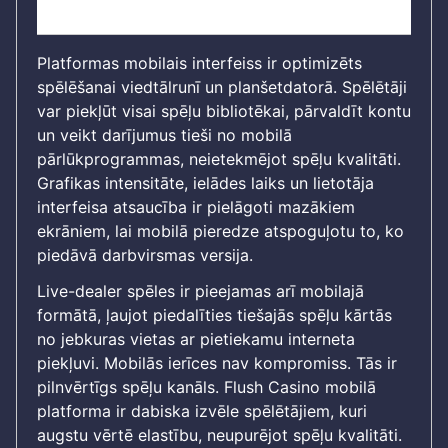
maksājumi
Platformas mobilais interfeiss ir optimizēts
spēlēšanai viedtālrunī un planšetdatorā. Spēlētāji
var piekļūt visai spēļu bibliotēkai, pārvaldīt kontu
un veikt darījumus tieši no mobilā
pārlūkprogrammas, neietekmējot spēļu kvalitāti.
Grafikas intensitāte, ielādes laiks un lietotāja
interfeisa atsaucība ir pielāgoti mazākiem
ekrāniem, lai mobilā pieredze atspoguļotu to, ko
piedāvā darbvirsmas versija.
Live-dealer spēles ir pieejamas arī mobilajā
formātā, ļaujot piedalīties tiešajās spēļu kārtās
no jebkuras vietas ar pietiekamu interneta
piekļuvi. Mobilās ierīces nav kompromiss. Tās ir
pilnvērtīgs spēļu kanāls. Flush Casino mobilā
platforma ir dabiska izvēle spēlētājiem, kuri
augstu vērtē elastību, neupurējot spēļu kvalitāti.